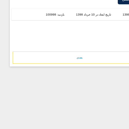
تاریخ ایجاد در 10 خرداد 1398
بازدید: 100998
بعدی