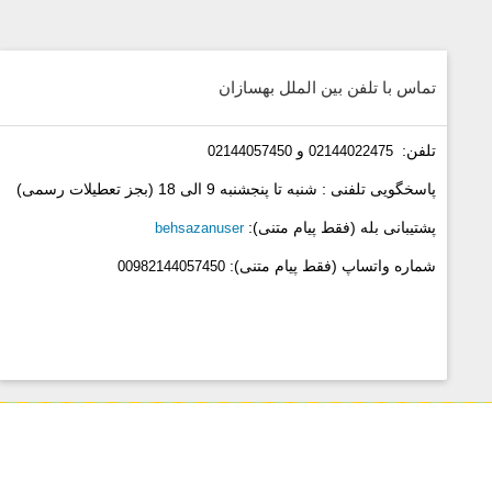
تماس با تلفن بین الملل بهسازان
تلفن:
و
02144057450
02144022475
پاسخگویی تلفنی :
شنبه تا پنجشنبه 9 الی 18 (بجز تعطیلات رسمی)
پشتیبانی بله (فقط پیام متنی):
behsazanuser
شماره واتساپ (فقط پیام متنی):
00982144057450