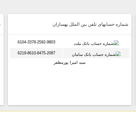
شماره حسابهای تلفن بین الملل بهسازان
ن
6104-3378-2592-9803
6219-8610-8475-2087
سید امیرا پورمظفر
کلیه حقوق این سایت محفوظ و متعلق به تلفن بین الملل بهسازان می باشد
طراحی سایت و هاست از بهسازان هاست