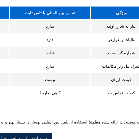
ویژگی
تماس بین المللی با تلفن ثابت
نیاز به شارژ اولیه
ندارد
مالیات و عوارض
دارد
شماره گیر سریع
ندارد
نترل پنل ریز مکالمات
ندارد
قیمت ارزان
نیست
کیفیت تماس بالا
گاهی ندارد !
 به توضیحات ارائه شده مطمئنا استفاده از تلفن بین المللی بهسازان بسیار بهتر و ب
خرید آنلاین کارت تلفن بین ا