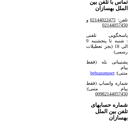
تماس با تلفن بین
الملل بهسازان
تلفن:
02144022475
و
02144057450
پاسخگویی تلفنی
:
شنبه تا پنجشنبه 9
الی 18 (بجز تعطیلات
رسمی)
پشتیبانی بله (فقط
پیام
متنی):
behsazanuser
شماره واتساپ (فقط
پیام متنی):
00982144057450
شماره حسابهای
تلفن بین الملل
بهسازان