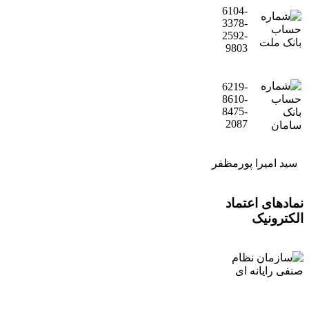
6104-
3378-
2592-
9803
6219-
8610-
8475-
2087
سید امیرا پورمظفر
نمادهای اعتماد
الکترونیک
کلیه حقوق این سایت محفوظ و متعلق به تلفن بین الملل بهسازان
می باشد