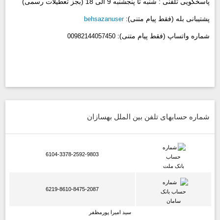
پاسخگویی تلفنی :
شنبه تا پنجشنبه 9 الی 18 (بجز تعطیلات رسمی)
پشتیبانی بله (فقط پیام متنی):
behsazanuser
شماره واتساپ (فقط پیام متنی):
00982144057450
شماره حسابهای تلفن بین الملل بهسازان
6104-3378-2592-9803
6219-8610-8475-2087
سید امیرا پورمظفر